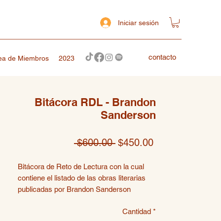
Iniciar sesión
contacto
ea de Miembros
2023
Bitácora RDL - Brandon
Sanderson
Precio
Precio
 $600.00 
$450.00
de
Bitácora de Reto de Lectura con la cual
oferta
contiene el listado de las obras literarias
publicadas por Brandon Sanderson
ordenados por serie, en la que podrás
Cantidad
*
dibujar, calificar, documentar tu colección y