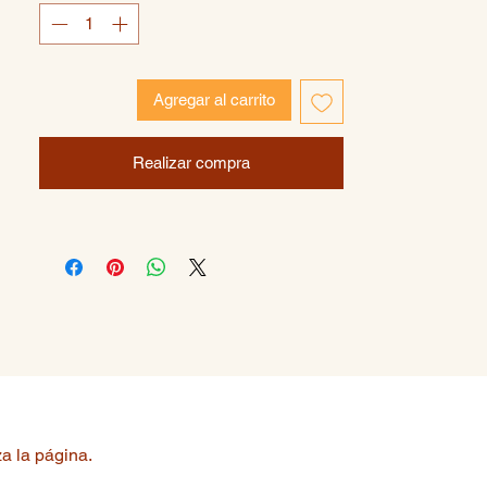
tener un seguimiento de tus lecturas,
personajes favoritos y notas.
Encuadernación artesanal tacto suave con
hojas de alto gramaje y detalles a color.
Agregar al carrito
Realizar compra
a la página.