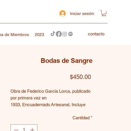
Iniciar sesión
contacto
ea de Miembros
2023
Bodas de Sangre
Precio
$450.00
Obra de Federico García Lorca, publicado
por primera vez en
1933, Encuadernado Artesanal, Incluye
Botones, Separador y Marcapáginas
Cantidad
*
Magnético alusivos. (envio de 5 a 7 días
hábiles)