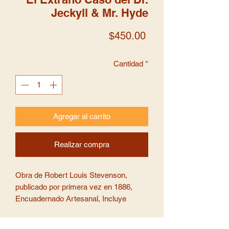
Jeckyll & Mr. Hyde
Precio
$450.00
Cantidad
*
Agregar al carrito
Realizar compra
Obra de Robert Louis Stevenson,
publicado por primera vez en 1886,
Encuadernado Artesanal, Incluye
Botones, Separador y Marcapáginas
Magnético alusivos. (envio de 5 a 7 días