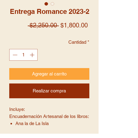
Entrega Romance 2023-2
Precio
Precio
 $2,250.00 
$1,800.00
de
Cantidad
*
oferta
Agregar al carrito
Realizar compra
Incluye:
Encuadernación Artesanal de los libros:
Ana la de La Isla
Ana la de Alamos Ventosos
Aquellas Mujercitas