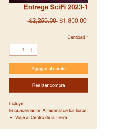
Entrega SciFi 2023-1
Precio
Precio
 $2,250.00 
$1,800.00
de
Cantidad
*
oferta
Agregar al carrito
Realizar compra
Incluye:
Encuadernación Artesanal de los libros:
Viaje al Centro de la Tierra
1984
Una Princesa de Marte