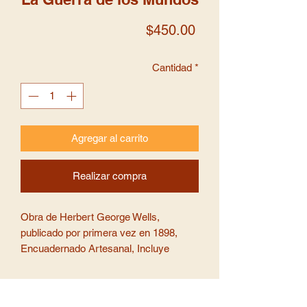
Precio
$450.00
Cantidad
*
Agregar al carrito
Realizar compra
Obra de Herbert George Wells,
publicado por primera vez en 1898,
Encuadernado Artesanal, Incluye
Botones, Separador y Marcapáginas
Magnético alusivos. (envio de 5 a 7 días
hábiles)