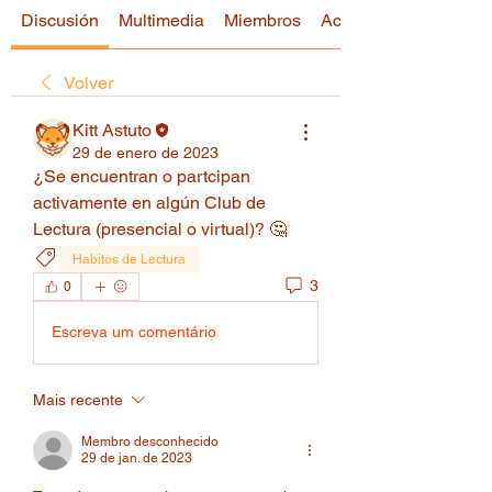
Discusión
Multimedia
Miembros
Acerca de
Volver
Kitt Astuto
29 de enero de 2023
¿Se encuentran o partcipan 
activamente en algún Club de 
Lectura (presencial o virtual)? 🤔
Habitos de Lectura
3
0
Escreva um comentário
Mais recente
Membro desconhecido
29 de jan. de 2023